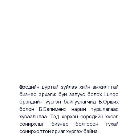
Өөрсдийн дуртай зүйлээ хийн амжилттай 
бизнес эрхэлж буй залуус болох Lungo 
брэндийн үүсгэн байгуулагчид Б.Орших 
болон Б.Баянмөнх нарын туршлагаас 
хуваалцлаа. Тэд хэрхэн өөрсдийн хүсэл 
сонирхлыг бизнес болгосон тухай 
сонирхолтой яриаг хүргэж байна.