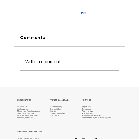
Comments
Write a comment...
Cotton Cat Cafe Д.Буманцэцэг
ХОЛБОО БАРИХ
ТӨЛБӨРИЙН ШИЙДЛҮҮД
КОМПАНИ
+976 76102211
Хэвлэмэл QR код
Бидний тухай
info@qpay.mn
Динамик QR код
Түүхэн замнал
Монгол улс, Улаанбаатар хот,
Deep Link
Аюулгүй байдал
Хан-Уул дүүрэг, 15-р хороо,
Олон улсын төлбөр
Хамтрагч түншүүд
Махатма Гандигийн гудамж,
Easy invoice
Харилцагчдын сэтгэгдэл
NM tower, 8 давхарт
Мэдээллийн аюулгүй байдлын бодлого
ОФФИСЫН ЦАГИЙН ХУВААРЬ
Даваа - Баасан: 09:00 - 18:00