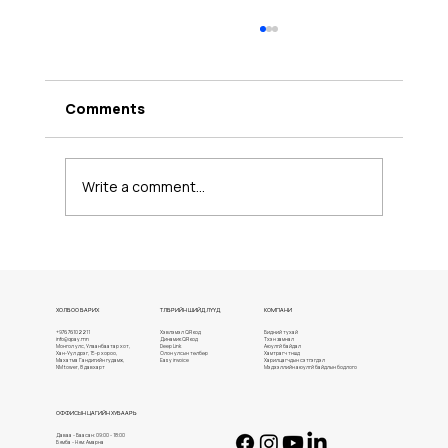
Comments
Write a comment...
Cotton Cat Cafe Д.Буманцэцэг
ХОЛБОО БАРИХ
ТӨЛБӨРИЙН ШИЙДЛҮҮД
КОМПАНИ
+976 76102211
Хэвлэмэл QR код
Бидний тухай
info@qpay.mn
Динамик QR код
Түүхэн замнал
Монгол улс, Улаанбаатар хот,
Deep Link
Аюулгүй байдал
Хан-Уул дүүрэг, 15-р хороо,
Олон улсын төлбөр
Хамтрагч түншүүд
Махатма Гандигийн гудамж,
Easy invoice
Харилцагчдын сэтгэгдэл
NM tower, 8 давхарт
Мэдээллийн аюулгүй байдлын бодлого
ОФФИСЫН ЦАГИЙН ХУВААРЬ
Даваа - Баасан: 09:00 - 18:00
Бямба - Ням: Амарна