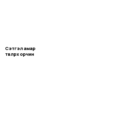
Сэтгэл амар
төвлөрөх орчин