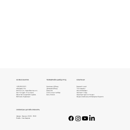
ХОЛБОО БАРИХ
ТӨЛБӨРИЙН ШИЙДЛҮҮД
КОМПАНИ
+976 76102211
Хэвлэмэл QR код
Бидний тухай
info@qpay.mn
Динамик QR код
Түүхэн замнал
Монгол улс, Улаанбаатар хот,
Deep Link
Аюулгүй байдал
Хан-Уул дүүрэг, 15-р хороо,
Олон улсын төлбөр
Хамтрагч түншүүд
Махатма Гандигийн гудамж,
Easy invoice
Харилцагчдын сэтгэгдэл
NM tower, 8 давхарт
Мэдээллийн аюулгүй байдлын бодлого
ОФФИСЫН ЦАГИЙН ХУВААРЬ
Даваа - Баасан: 09:00 - 18:00
Бямба - Ням: Амарна