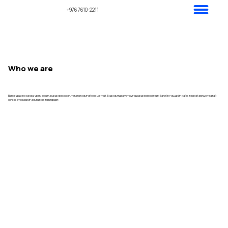
+976 7610-2211
Who we are
Бидэнд шинэ санаа, урам зориг, үр дүнд хүрэх хүсэл, тэмүүлэл хамгийн үнэ цэнтэй. Бид хамтдаа урт хугацаанд өсөж хөгжих багийн гишүүдийг хайж, тэдний ажлын таатай
орчин, бүтээмжийг дэмжихэд төвлөрдөг.