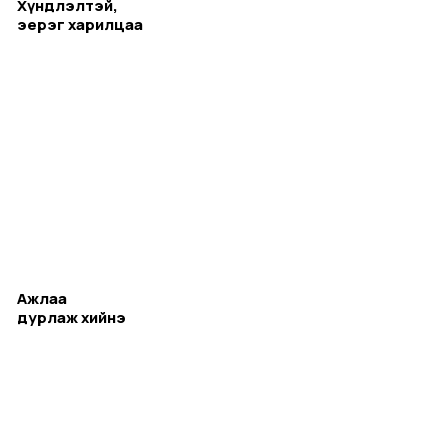
Хүндлэлтэй,
эерэг харилцаа
Ажлаа
дурлаж хийнэ