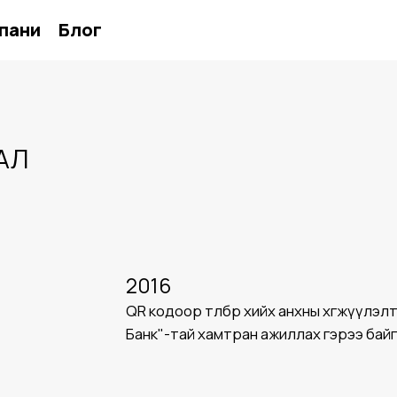
пани
Блог
НАЛ
2016
QR кодоор төлбөр хийх анхны хөгжүүлэлт 
Банк"-тай хамтран ажиллах гэрээ байг