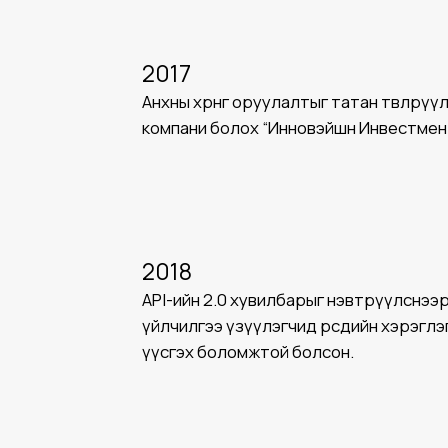
2017
Анхны хөрөнгө оруулалтыг татан төвлөр
компани болох “Инновэйшн Инвестмент
2018
API-ийн 2.0 хувилбарыг нэвтрүүлснээ
үйлчилгээ үзүүлэгчид өөрсдийн хэрэг
үүсгэх боломжтой болсон.