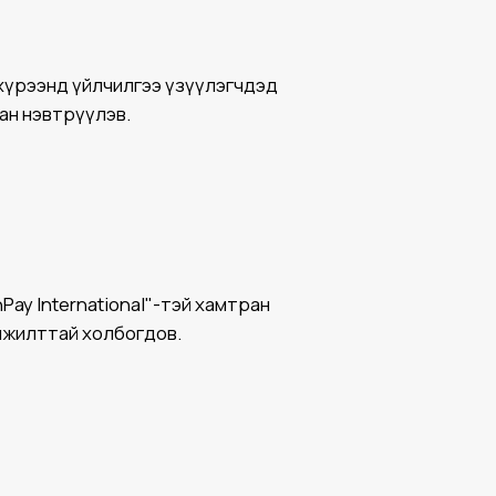
хүрээнд үйлчилгээ үзүүлэгчдэд
ан нэвтрүүлэв.
Pay International"-тэй хамтран
мжилттай холбогдов.