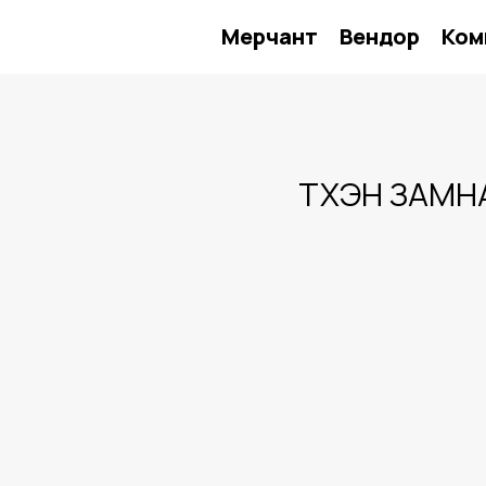
Мерчант
Вендор
Ком
ТҮҮХЭН ЗАМ