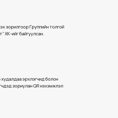
үүлэх зорилгоор Группийн толгой
” ХК-ийг байгуулсан.
р худалдаа эрхлэгчид болон
лэгчдэд зориулан QR нэхэмжлэл