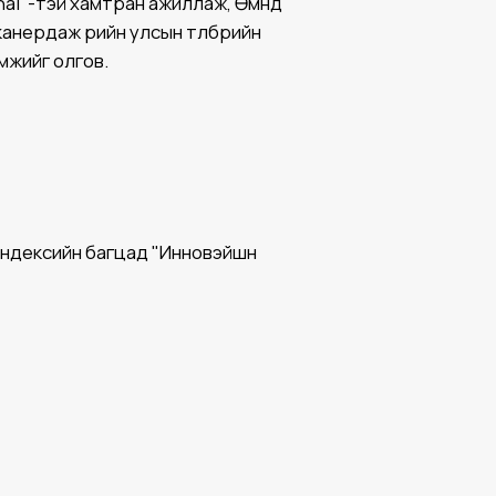
onal"-тэй хамтран ажиллаж, Өмнөд
нердаж өөрийн улсын төлбөрийн
мжийг олгов.
 индексийн багцад "Инновэйшн