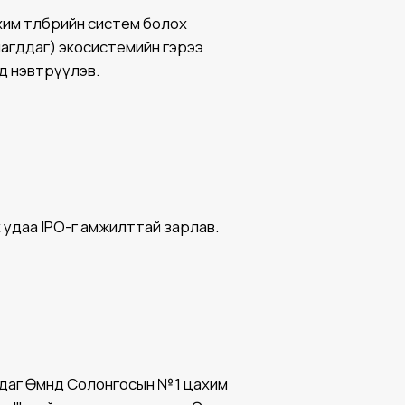
хим төлбөрийн систем болох
лагддаг) экосистемийн гэрээ
д нэвтрүүлэв.
 удаа IPO-г амжилттай зарлав.
даг Өмнөд Солонгосын №1 цахим