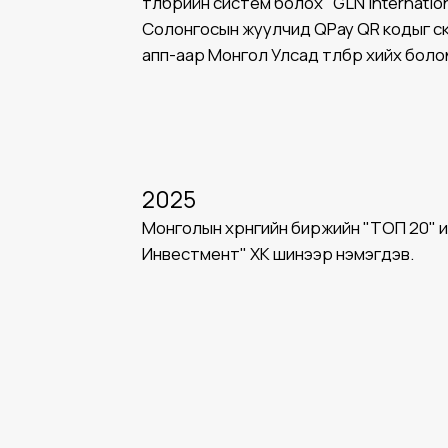
төлбөрийн систем болох "GLN Internati
Солонгосын жуулчид QPay QR кодыг ска
апп-аар Монгол Улсад төлбөр хийх боло
2025
Монголын хөрөнгийн биржийн "ТОП 20"
Инвестмент" ХК шинээр нэмэгдэв.