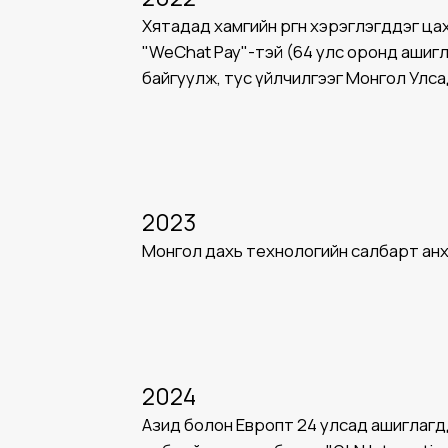
Хятадад хамгийн өргөн хэрэглэгддэг ца
"WeChat Pay"-тэй (64 улс оронд ашиг
байгуулж, тус үйлчилгээг Монгол Улса
2023
Монгол дахь технологийн салбарт анх
2024
Азид болон Европт 24 улсад ашиглагд