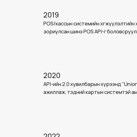
2019
POS/кассын системийн хөгжүүлэлтийн 
зориулсан шинэ POS API-г боловсруул
2020
API-ийн 2.0 хувилбарын хүрээнд "Union
ажиллаж, тэдний картын системтэй а
2022