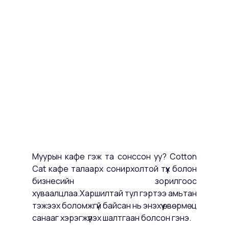
Муурын кафе гэж та сонссон уу? Cotton 
Cat кафе талаарх сонирхолтой түүх болон 
бизнесийн зорилгоос 
хуваалцлаа.Харшилтай тул гэртээ амьтан 
тэжээх боломжгүй байсан нь энэхүү өвөрмөц 
санааг хэрэгжүүлэх шалтгаан болсон гэнэ.