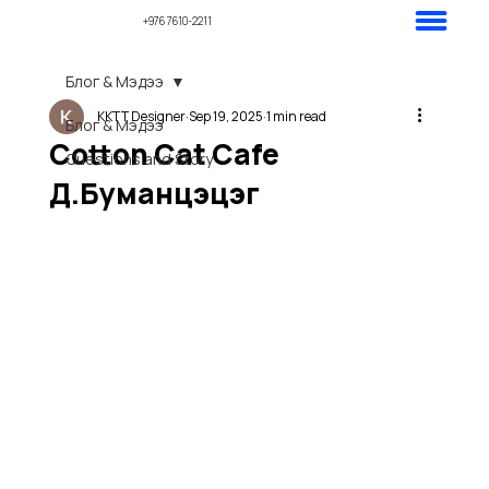
+976 7610-2211
Блог & Мэдээ
KKTT Designer
Sep 19, 2025
1 min read
Блог & Мэдээ
Cotton Cat Cafe
Questions and Story
Д.Буманцэцэг