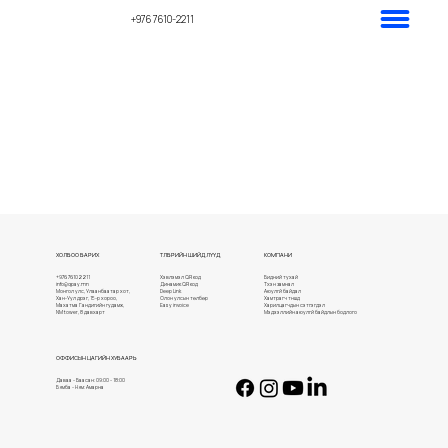
+976 7610-2211
ХОЛБОО БАРИХ
ТӨЛБӨРИЙН ШИЙДЛҮҮД
КОМПАНИ
+976 76102211
Хэвлэмэл QR код
Бидний тухай
info@qpay.mn
Динамик QR код
Түүхэн замнал
Монгол улс, Улаанбаатар хот,
Deep Link
Аюулгүй байдал
Хан-Уул дүүрэг, 15-р хороо,
Олон улсын төлбөр
Хамтрагч түншүүд
Махатма Гандигийн гудамж,
Easy invoice
Харилцагчдын сэтгэгдэл
NM tower, 8 давхарт
Мэдээллийн аюулгүй байдлын бодлого
ОФФИСЫН ЦАГИЙН ХУВААРЬ
Даваа - Баасан: 09:00 - 18:00
Бямба - Ням: Амарна