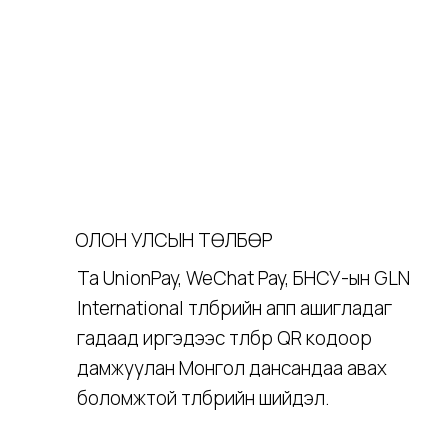
ОЛОН УЛСЫН ТӨЛБӨР
Та UnionPay, WeChat Pay, БНСУ-ын GLN
International төлбөрийн апп ашигладаг
гадаад иргэдээс төлбөрөө QR кодоор
дамжуулан Монгол дансандаа авах
боломжтой төлбөрийн шийдэл.