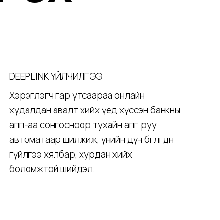
DEEPLINK ҮЙЛЧИЛГЭЭ
Хэрэглэгч гар утсаараа онлайн
худалдан авалт хийх үед хүссэн банкны
апп-аа сонгосноор тухайн апп руу
автоматаар шилжиж, үнийн дүн бөглөгдөн
гүйлгээ хялбар, хурдан хийх
боломжтой шийдэл.