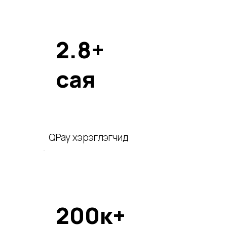
2.8+
сая
QPay хэрэглэгчид
200к+