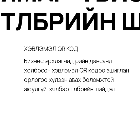
ТӨЛБӨРИЙН
ХЭВЛЭМЭЛ QR КОД
Бизнес эрхлэгчид өөрийн дансанд
холбосон хэвлэмэл QR кодоо ашиглан
орлогоо хүлээн авах боломжтой
аюулгүй, хялбар төлбөрийн шийдэл.