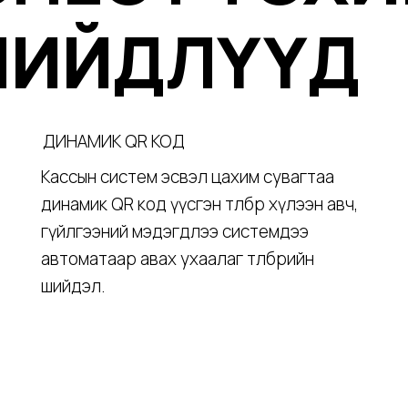
 ШИЙДЛҮҮД
ДИНАМИК QR КОД
Кассын систем эсвэл цахим сувагтаа
динамик QR код үүсгэн төлбөр хүлээн авч,
гүйлгээний мэдэгдлээ системдээ
автоматаар авах ухаалаг төлбөрийн
шийдэл.