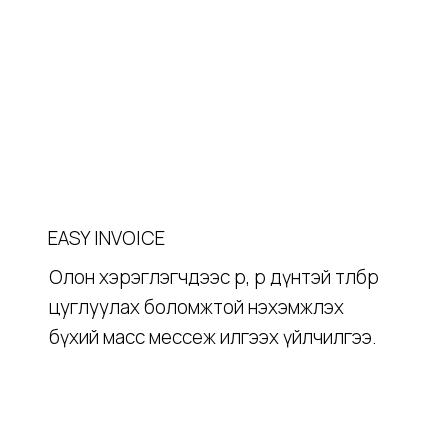
EASY INVOICE
Олон хэрэглэгчдээс өөр, өөр дүнтэй төлбөр
цуглуулах боломжтой нэхэмжлэх
бүхий масс мессеж илгээх үйлчилгээ.