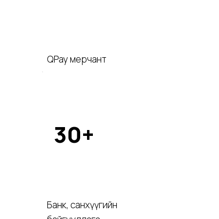
QPay мерчант
30+
Банк, санхүүгийн