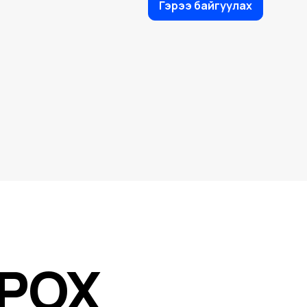
Гэрээ байгуулах
ИРОХ